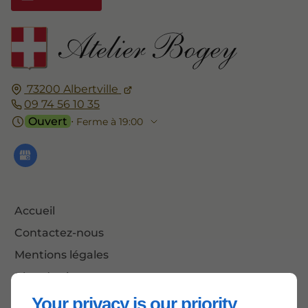
73200
Albertville
09 74 56 10 35
Ouvert
⋅ Ferme à 19:00
Accueil
Contactez-nous
Mentions légales
Plan du site
Your privacy is our priority